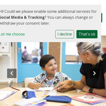
Hi! Could we please enable some additional services for
Social Media & Tracking
? You can always change or
withdraw your consent later.
Let me choose
I decline
That's ok