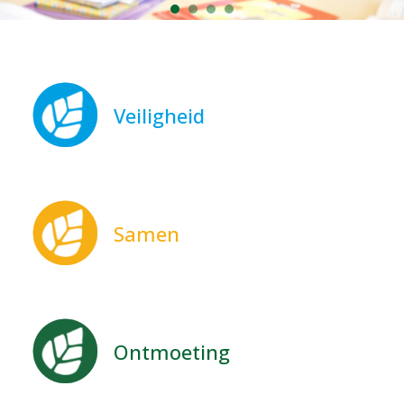
Op Dreef
Veiligheid
Samen spelen, samen
leren
Samen
Ontmoeting